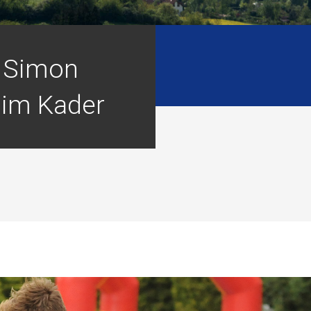
 Simon
 im Kader