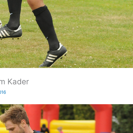
im Kader
016