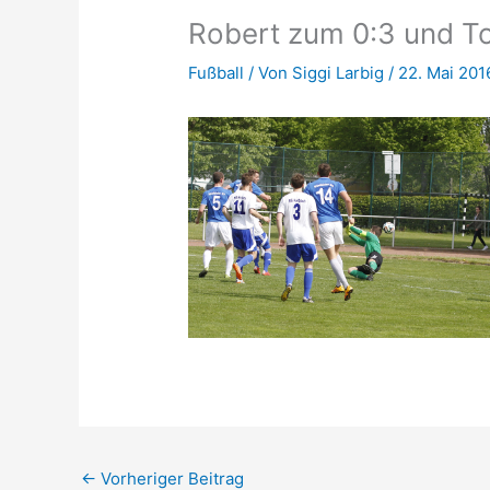
Robert zum 0:3 und To
Fußball
/ Von
Siggi Larbig
/
22. Mai 201
←
Vorheriger Beitrag