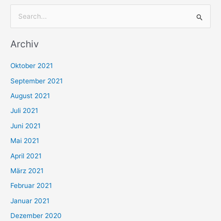
S
u
Archiv
c
h
Oktober 2021
e
September 2021
n
August 2021
n
Juli 2021
a
c
Juni 2021
h
Mai 2021
:
April 2021
März 2021
Februar 2021
Januar 2021
Dezember 2020