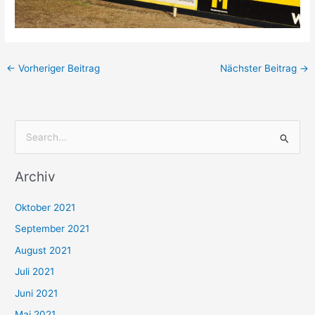
←
Vorheriger Beitrag
Nächster Beitrag
→
S
u
Archiv
c
h
Oktober 2021
e
September 2021
n
August 2021
n
Juli 2021
a
c
Juni 2021
h
Mai 2021