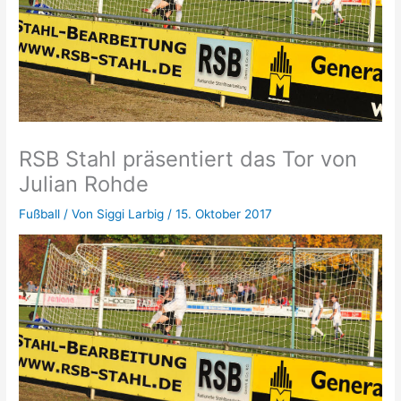
RSB Stahl präsentiert das Tor von
Julian Rohde
Fußball
/ Von
Siggi Larbig
/
15. Oktober 2017