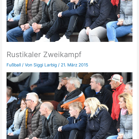
Rustikaler Zweikampf
Fußball
/ Von
Siggi Larbig
/
21. März 2015