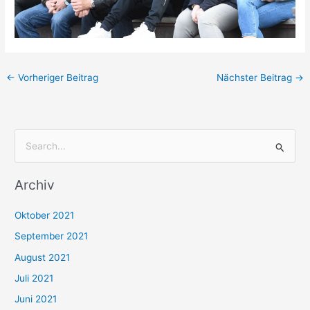
←
Vorheriger Beitrag
Nächster Beitrag
→
S
u
Archiv
c
h
Oktober 2021
e
September 2021
n
August 2021
n
Juli 2021
a
c
Juni 2021