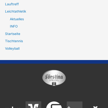
Lauftreff
Leichtathletik
Aktuelles
INFO
Startseite
Tischtennis
Volleyball