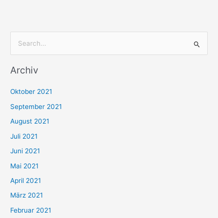
S
u
Archiv
c
h
Oktober 2021
e
September 2021
n
August 2021
n
Juli 2021
a
c
Juni 2021
h
Mai 2021
:
April 2021
März 2021
Februar 2021