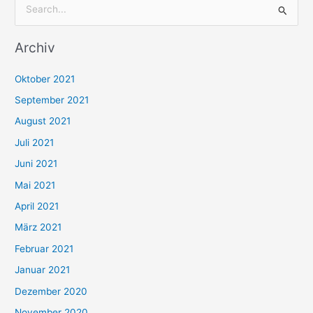
S
u
Archiv
c
h
Oktober 2021
e
September 2021
n
August 2021
n
Juli 2021
a
c
Juni 2021
h
Mai 2021
:
April 2021
März 2021
Februar 2021
Januar 2021
Dezember 2020
November 2020