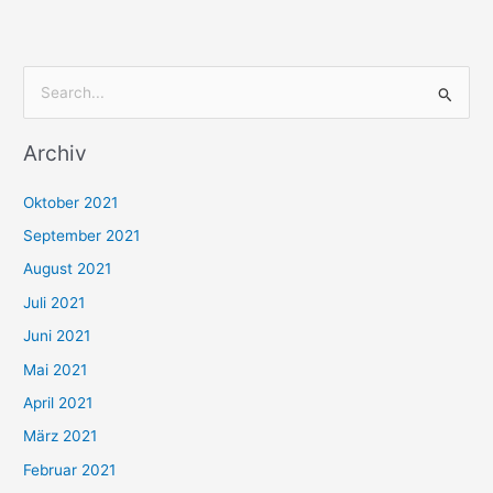
S
u
Archiv
c
h
Oktober 2021
e
September 2021
n
August 2021
n
Juli 2021
a
c
Juni 2021
h
Mai 2021
:
April 2021
März 2021
Februar 2021