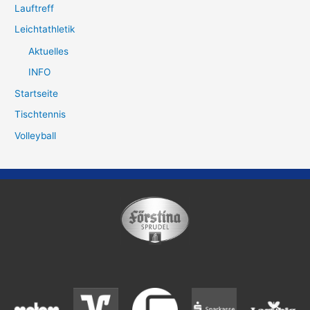
Lauftreff
Leichtathletik
Aktuelles
INFO
Startseite
Tischtennis
Volleyball