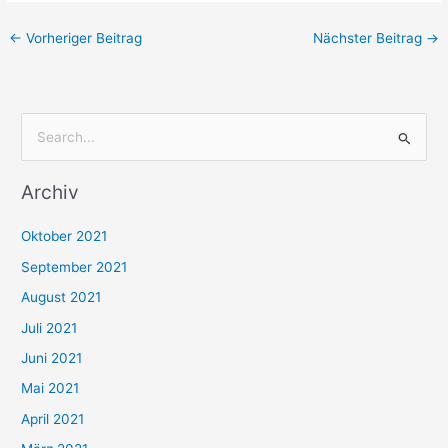
←
Vorheriger Beitrag
Nächster Beitrag
→
S
u
Archiv
c
h
Oktober 2021
e
September 2021
n
August 2021
n
Juli 2021
a
c
Juni 2021
h
Mai 2021
:
April 2021