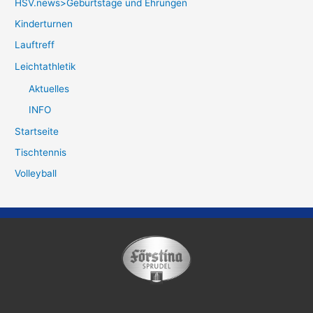
HSV.news>Geburtstage und Ehrungen
Kinderturnen
Lauftreff
Leichtathletik
Aktuelles
INFO
Startseite
Tischtennis
Volleyball