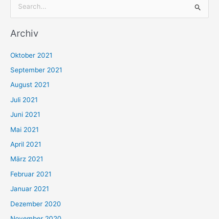
S
u
Archiv
c
h
Oktober 2021
e
September 2021
n
August 2021
n
Juli 2021
a
c
Juni 2021
h
Mai 2021
:
April 2021
März 2021
Februar 2021
Januar 2021
Dezember 2020
November 2020