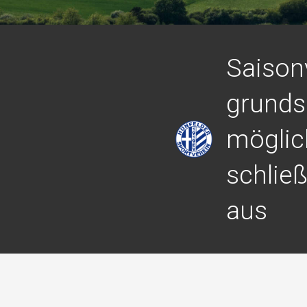
Saison
grunds
möglic
schließ
aus