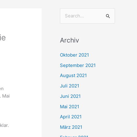
S
u
c
ie
Archiv
h
e
Oktober 2021
n
September 2021
n
August 2021
a
Juli 2021
en
c
. Mai
Juni 2021
h
Mai 2021
:
April 2021
klar.
März 2021