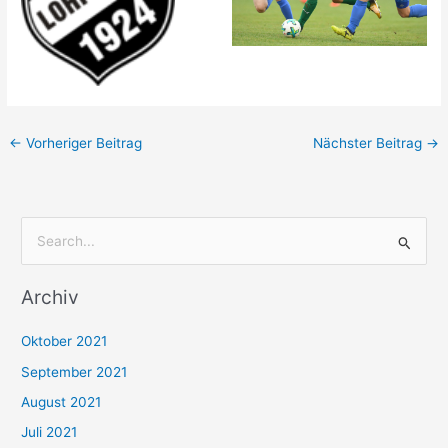
←
Vorheriger Beitrag
Nächster Beitrag
→
S
u
Archiv
c
h
Oktober 2021
e
September 2021
n
August 2021
n
Juli 2021
a