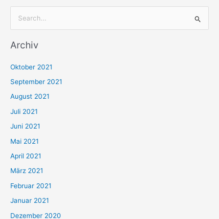
S
u
Archiv
c
h
Oktober 2021
e
September 2021
n
August 2021
n
Juli 2021
a
c
Juni 2021
h
Mai 2021
:
April 2021
März 2021
Februar 2021
Januar 2021
Dezember 2020