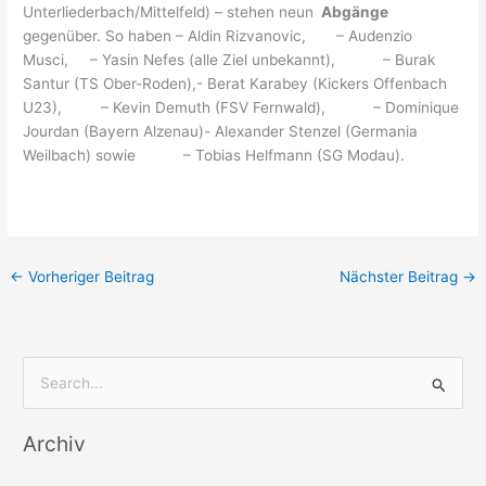
Unterliederbach/Mittelfeld) – stehen neun
Abgänge
gegenüber. So haben – Aldin Rizvanovic, – Audenzio
Musci, – Yasin Nefes (alle Ziel unbekannt), – Burak
Santur (TS Ober-Roden),- Berat Karabey (Kickers Offenbach
U23), – Kevin Demuth (FSV Fernwald), – Dominique
Jourdan (Bayern Alzenau)- Alexander Stenzel (Germania
Weilbach) sowie – Tobias Helfmann (SG Modau).
←
Vorheriger Beitrag
Nächster Beitrag
→
S
u
Archiv
c
h