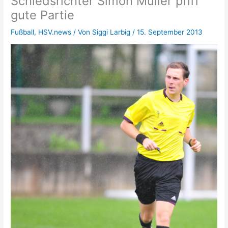
Schiedsrichter Simon Müller pfiff
gute Partie
Fußball
,
HSV.news
/ Von
Siggi Larbig
/
15. September 2013