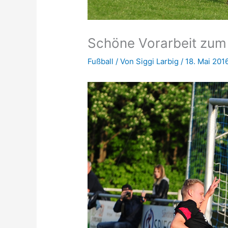
Schöne Vorarbeit zum 
Fußball
/ Von
Siggi Larbig
/
18. Mai 201