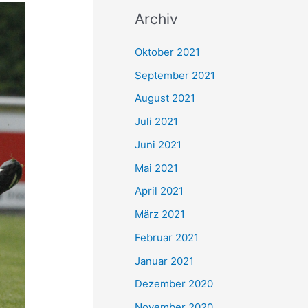
c
Archiv
h
e
Oktober 2021
n
September 2021
n
August 2021
a
Juli 2021
c
Juni 2021
h
Mai 2021
:
April 2021
März 2021
Februar 2021
Januar 2021
Dezember 2020
November 2020