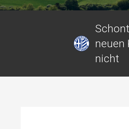
Schont
neuen 
nicht