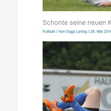
Schonte seine neuen K
Fußball
/ Von
Siggi Larbig
/
28. Mai 201