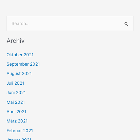
S
u
Archiv
c
h
Oktober 2021
e
September 2021
n
August 2021
n
Juli 2021
a
c
Juni 2021
h
Mai 2021
:
April 2021
März 2021
Februar 2021