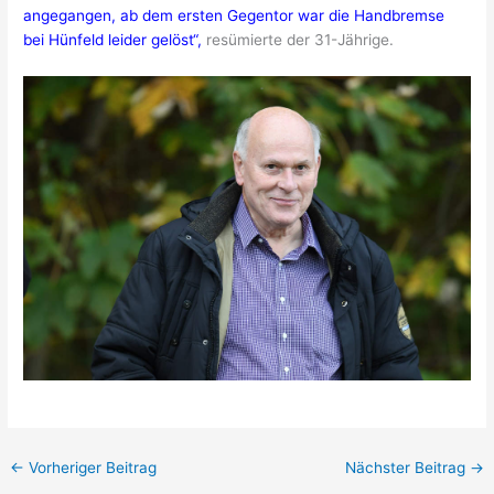
angegangen, ab dem ersten Gegentor war die Handbremse
bei
Hünfeld
leider gelöst“,
resümierte der 31-Jährige.
←
Vorheriger Beitrag
Nächster Beitrag
→