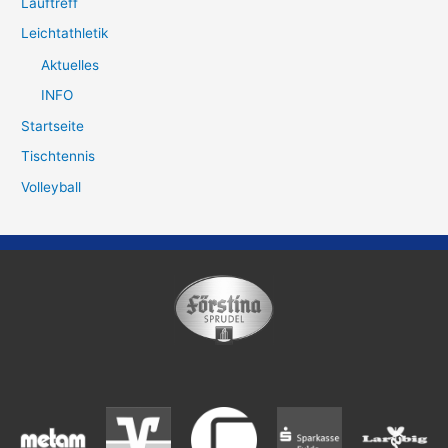
Lauftreff
Leichtathletik
Aktuelles
INFO
Startseite
Tischtennis
Volleyball