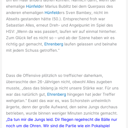
um ein Haar anders laufen können. Nämlich dann, wenn der
ehemalige
Hünfeld
er Marius Bublitz bei dem Querpass des
anderen ehemaligen
Hünfeld
ers Sven Bambey, nicht im
Abseits gestanden hätte (50.). Entsprechend froh war
Sebastian Alles, erneut Dreh- und Angelpunkt im Spiel des
HSV: „Wenn da was passiert, laufen wir auf einmal hinterher.
Zum Glück lief es nicht so – und ab der Szene haben wir es
richtig gut gemacht,
Ehrenberg
laufen gelassen und beinahe
mit jedem Schuss getroffen.“
Dass die Offensive plötzlich so treffsicher daherkam,
überraschte den 26-Jährigen nicht, obwohl Alles zugeben
musste, „dass das bislang ja nicht unsere Stärke war. Für uns
war das natürlich gut,
Ehrenberg
hingegen hat jeder Treffer
wehgetan.“ Exakt das war es, was Schorstein unheimlich
ärgerte, denn der große Aufwand, den seine Jungs durchaus
betrieben, wurde binnen weniger Minuten zunichte gemacht.
„Da tun mir die Jungs leid. Dir fliegen regelrecht die Bälle nur
noch um die Ohren. Wir sind die Partie wie ein Pokalspiel