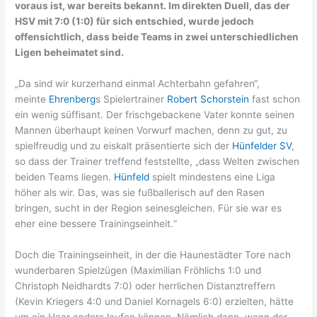
voraus ist, war bereits bekannt. Im direkten Duell, das der
HSV mit 7:0 (1:0) für sich entschied, wurde jedoch
offensichtlich, dass beide Teams in zwei unterschiedlichen
Ligen beheimatet sind.
„Da sind wir kurzerhand einmal Achterbahn gefahren“,
meinte
Ehrenberg
s Spielertrainer
Robert Schorstein
fast schon
ein wenig süffisant. Der frischgebackene Vater konnte seinen
Mannen überhaupt keinen Vorwurf machen, denn zu gut, zu
spielfreudig und zu eiskalt präsentierte sich der
Hünfelder SV
,
so dass der Trainer treffend feststellte, „dass Welten zwischen
beiden Teams liegen.
Hünfeld
spielt mindestens eine Liga
höher als wir. Das, was sie fußballerisch auf den Rasen
bringen, sucht in der Region seinesgleichen. Für sie war es
eher eine bessere Trainingseinheit.“
Doch die Trainingseinheit, in der die Haunestädter Tore nach
wunderbaren Spielzügen (Maximilian Fröhlichs 1:0 und
Christoph Neidhardts 7:0) oder herrlichen Distanztreffern
(Kevin Kriegers 4:0 und Daniel Kornagels 6:0) erzielten, hätte