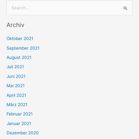
S
u
Archiv
c
h
Oktober 2021
e
September 2021
n
August 2021
n
Juli 2021
a
c
Juni 2021
h
Mai 2021
:
April 2021
März 2021
Februar 2021
Januar 2021
Dezember 2020