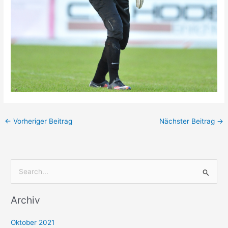
←
Vorheriger Beitrag
Nächster Beitrag
→
S
u
Archiv
c
h
Oktober 2021