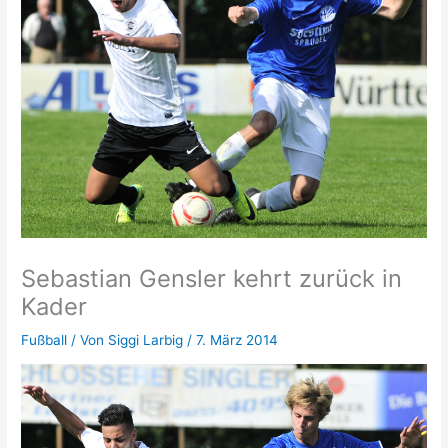
Sebastian Gensler kehrt zurück in
Kader
Fußball
/ Von
Siggi Larbig
/
7. März 2014