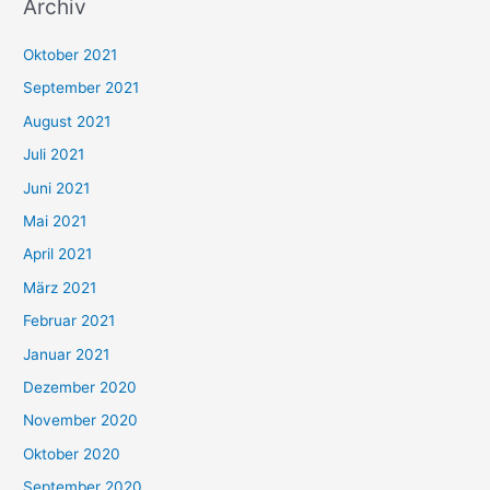
Archiv
c
h
Oktober 2021
e
September 2021
n
August 2021
n
Juli 2021
a
c
Juni 2021
h
Mai 2021
:
April 2021
März 2021
Februar 2021
Januar 2021
Dezember 2020
November 2020
Oktober 2020
September 2020