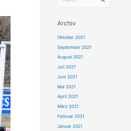
S
u
c
Archiv
h
e
Oktober 2021
n
September 2021
n
August 2021
a
Juli 2021
c
Juni 2021
h
Mai 2021
:
April 2021
März 2021
Februar 2021
Januar 2021