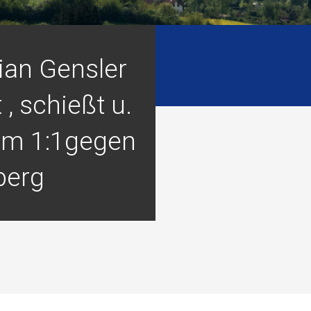
ian Gensler
, schießt u.
zum 1:1gegen
berg