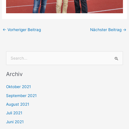
←
Vorheriger Beitrag
Nächster Beitrag
→
S
u
Archiv
c
h
Oktober 2021
e
September 2021
n
August 2021
n
Juli 2021
a
c
Juni 2021