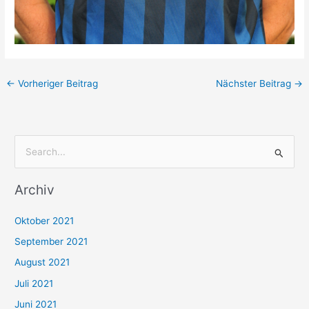
←
Vorheriger Beitrag
Nächster Beitrag
→
S
u
Archiv
c
h
Oktober 2021
e
September 2021
n
August 2021
n
Juli 2021
a
c
Juni 2021