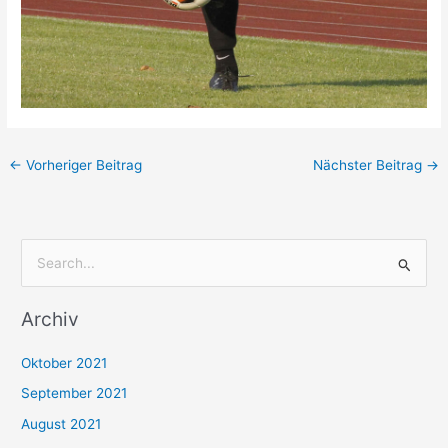
←
Vorheriger Beitrag
Nächster Beitrag
→
S
u
Archiv
c
h
Oktober 2021
e
September 2021
n
August 2021
n