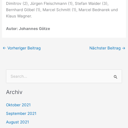
Dimitrov (2), Jürgen Fleischmann (1), Stefan Waider (3),
Bernhard Göbel (1), Marcel Schmitt (1), Marcel Bednarek und
Klaus Wagner.
Autor: Johannes Götze
←
Vorheriger Beitrag
Nächster Beitrag
→
S
u
Archiv
c
h
Oktober 2021
e
September 2021
n
August 2021
n