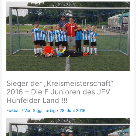
Sieger der „Kreismeisterschaft“
2016 – Die F Junioren des JFV
Hünfelder Land !!!
Fußball
/ Von
Siggi Larbig
/
28. Juni 2016