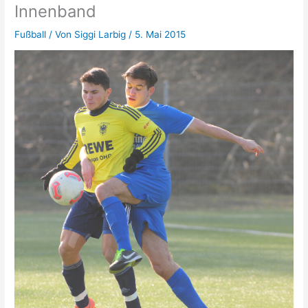
Innenband
Fußball
/ Von
Siggi Larbig
/
5. Mai 2015