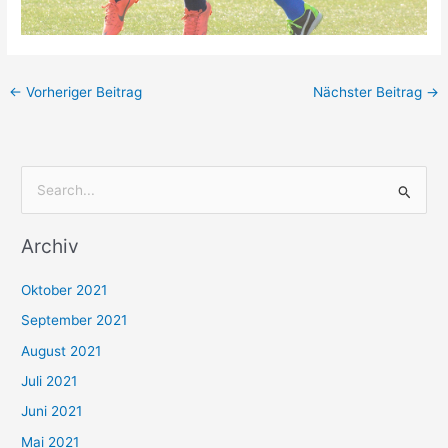
←
Vorheriger Beitrag
Nächster Beitrag
→
S
u
Archiv
c
h
Oktober 2021
e
September 2021
n
August 2021
n
Juli 2021
a
c
Juni 2021
h
Mai 2021