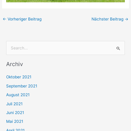
←
Vorheriger Beitrag
Nächster Beitrag
→
S
u
Archiv
c
h
Oktober 2021
e
September 2021
n
August 2021
n
Juli 2021
a
c
Juni 2021
h
Mai 2021
:
April 2021