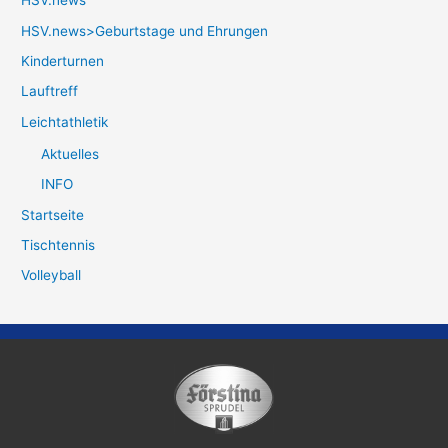
HSV.news
HSV.news>Geburtstage und Ehrungen
Kinderturnen
Lauftreff
Leichtathletik
Aktuelles
INFO
Startseite
Tischtennis
Volleyball