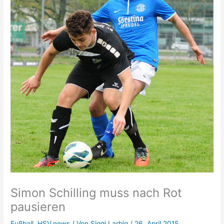
Simon Schilling muss nach Rot
pausieren
Fußball
,
HSV.news
/ Von
Siggi Larbig
/
26. April 2015