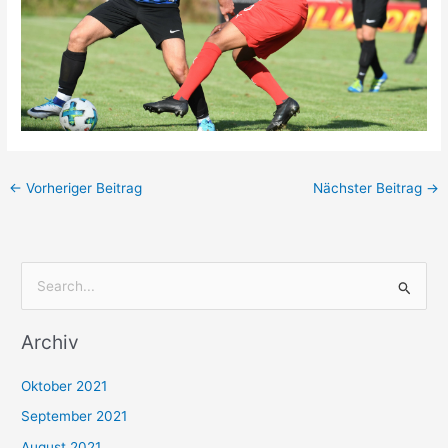
←
Vorheriger Beitrag
Nächster Beitrag
→
S
u
Archiv
c
h
Oktober 2021
e
September 2021
n
August 2021