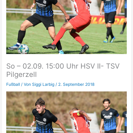
So – 02.09. 15:00 Uhr HSV II- TSV
Pilgerzell
Fußball
/ Von
Siggi Larbig
/
2. September 2018