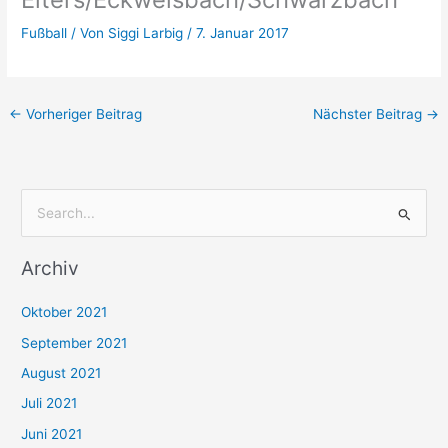
Fußball
/ Von
Siggi Larbig
/
7. Januar 2017
←
Vorheriger Beitrag
Nächster Beitrag
→
S
u
Archiv
c
h
Oktober 2021
e
September 2021
n
August 2021
n
Juli 2021
a
c
Juni 2021