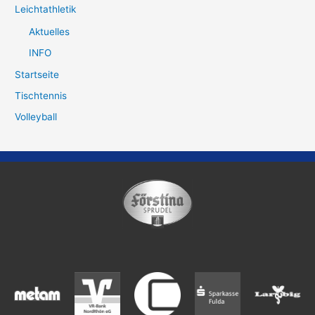
Leichtathletik
Aktuelles
INFO
Startseite
Tischtennis
Volleyball