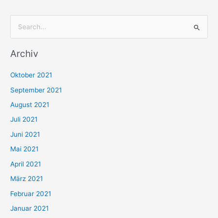
S
u
Archiv
c
h
Oktober 2021
e
September 2021
n
August 2021
n
Juli 2021
a
c
Juni 2021
h
Mai 2021
:
April 2021
März 2021
Februar 2021
Januar 2021