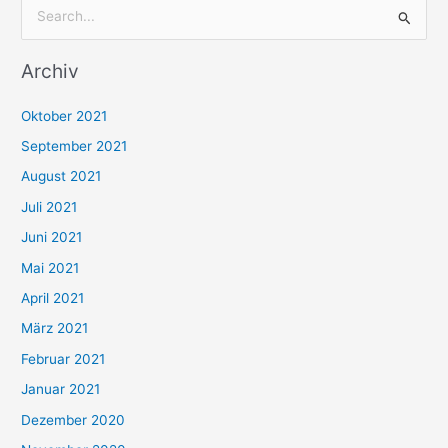
S
u
Archiv
c
h
Oktober 2021
e
September 2021
n
August 2021
n
Juli 2021
a
c
Juni 2021
h
Mai 2021
:
April 2021
März 2021
Februar 2021
Januar 2021
Dezember 2020