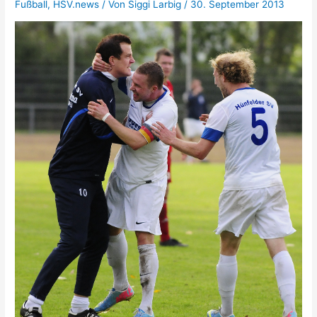
Fußball
,
HSV.news
/ Von
Siggi Larbig
/
30. September 2013