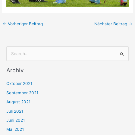
←
Vorheriger Beitrag
Nächster Beitrag
→
S
u
Archiv
c
h
Oktober 2021
e
September 2021
n
August 2021
n
Juli 2021
a
c
Juni 2021
h
Mai 2021