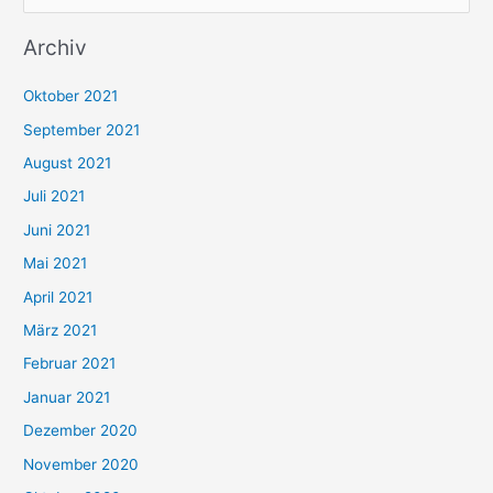
u
Archiv
c
h
Oktober 2021
e
September 2021
n
August 2021
n
Juli 2021
a
c
Juni 2021
h
Mai 2021
:
April 2021
März 2021
Februar 2021
Januar 2021
Dezember 2020
November 2020