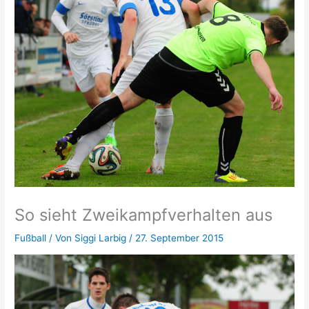
So sieht Zweikampfverhalten aus
Fußball
/ Von
Siggi Larbig
/
27. September 2015