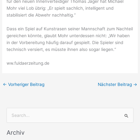
für den neuen Innenverteidiger Thomas Jäger hat Michael
Mohr viel Lob übrig: „Er spielt sachlich, intelligent und
stabilisiert die Abwehr nachhaltig.“
Dass ein Spiel auf Kunstrasen seiner Mannschaft zum Nachteil
gereichen könnte, glaubt Mohr unterdessen nicht: „Wir haben
in der Vorbereitung häufig darauf gespielt. Die Spieler sind
technisch versiert, es müsste ihnen also sogar liegen.“
ww.fuldaerzeitung.de
←
Vorheriger Beitrag
Nächster Beitrag
→
S
u
Archiv
c