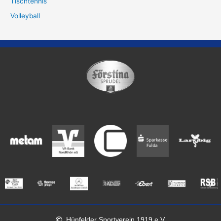
Tischtennis
Volleyball
Hünfelder Sportverein 1919 e.V.