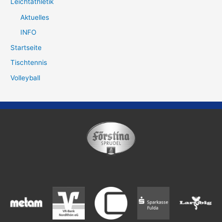
Leichtathletik
Aktuelles
INFO
Startseite
Tischtennis
Volleyball