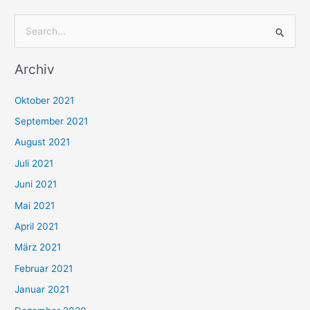
S
u
Archiv
c
h
Oktober 2021
e
September 2021
n
August 2021
n
Juli 2021
a
c
Juni 2021
h
Mai 2021
:
April 2021
März 2021
Februar 2021
Januar 2021