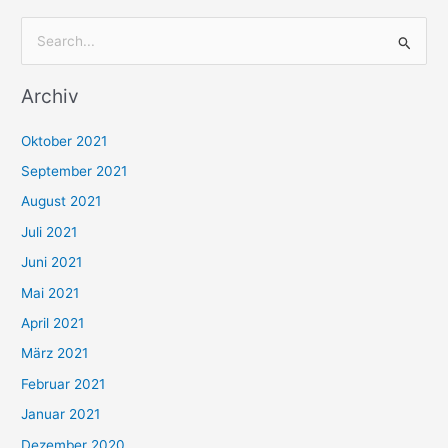
S
u
Archiv
c
h
Oktober 2021
e
September 2021
n
August 2021
n
Juli 2021
a
c
Juni 2021
h
Mai 2021
:
April 2021
März 2021
Februar 2021
Januar 2021
Dezember 2020