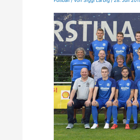
Fußball
/ Von
Siggi Larbig
/
28. Juli 201