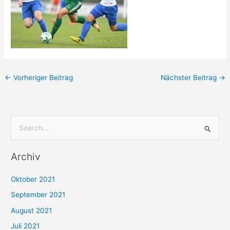
←
Vorheriger Beitrag
Nächster Beitrag
→
S
u
Archiv
c
h
Oktober 2021
e
September 2021
n
August 2021
n
Juli 2021
a