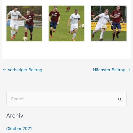
←
Vorheriger Beitrag
Nächster Beitrag
→
S
u
Archiv
c
h
Oktober 2021
e