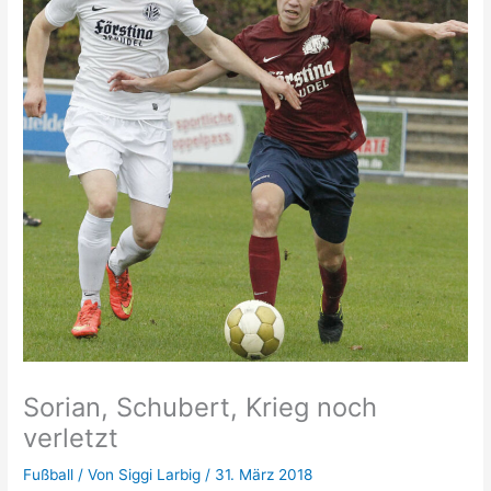
Sorian, Schubert, Krieg noch
verletzt
Fußball
/ Von
Siggi Larbig
/
31. März 2018