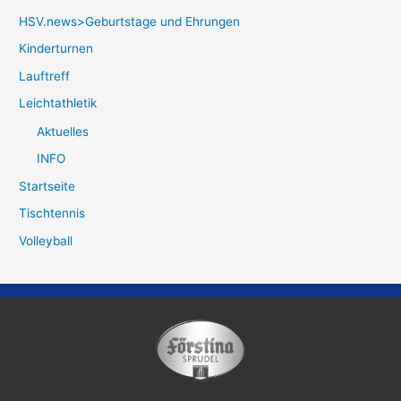
HSV.news>Geburtstage und Ehrungen
Kinderturnen
Lauftreff
Leichtathletik
Aktuelles
INFO
Startseite
Tischtennis
Volleyball