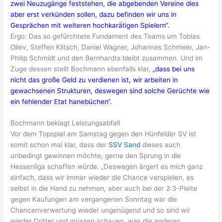
zwei Neuzugänge feststehen, die abgebenden Vereine dies
aber erst verkünden sollen, dazu befinden wir uns in
Gesprächen mit weiteren hochkarätigen Spielern“.
Ergo: Das so gefürchtete Fundament des Teams um Tobias
Oliev, Steffen Klitsch, Daniel Wagner, Johannes Schmeer, Jan-
Philip Schmidt und den Bernhardts bleibt zusammen. Und im
Zuge dessen stellt Bochmann ebenfalls klar,
„dass bei uns
nicht das große Geld zu verdienen ist, wir arbeiten in
gewachsenen Strukturen, deswegen sind solche Gerüchte wie
ein fehlender Etat hanebüchen“.
Bochmann beklagt Leistungsabfall
Vor dem Topspiel am Samstag gegen den Hünfelder SV ist
somit schon mal klar, dass der
SSV Sand
dieses auch
unbedingt gewinnen möchte, gerne den Sprung in die
Hessenliga schaffen würde. „Deswegen ärgert es mich ganz
einfach, dass wir immer wieder die Chance verspielen, es
selbst in die Hand zu nehmen, aber auch bei der 2:3-Pleite
gegen Kaufungen am vergangenen Sonntag war die
Chancenverwertung wieder ungenügend und so sind wir
wieder Dritter und müssen schauen, was die anderen