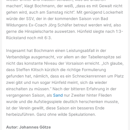
machen“, klagt Bochmann, der weiß, „dass es mit Gewalt nicht
gehen wird, auch am Samstag nicht“. Mit genügend Lockerheit
würde der SSV, der in der kommenden Saison von Bad
Wildungens Ex-Coach Jörg Schäfer betreut werden wird, also
gerne die Hinspielscharte auswetzen. Hünfeld siegte nach 1:3-
Rückstand noch mit 6:3.
Insgesamt hat Bochmann einen Leistungsabfall in der
Verbandsliga ausgemacht, vor allem an der Tabellenspitze sei
nicht das konstante Niveau der Vorsaison erreicht. „Ich glaube,
dass Steffen Klitsch kürzlich die richtige Formulierung
gefunden hat, nämlich, dass es ein Schneckenrennen um Platz
zwei gibt und nun sogar Hünfeld meint, sich da wieder
einschalten zu müssen.“ Nach der bitteren Erfahrung in der
vergangenen Saison, als
Sand
nur Zweiter hinter Flieden
wurde und die Aufstiegsspiele deutlich herschenken musste,
ist der Verein gewillt, diese Saison ein besseres Ende
herbeizuführen. Ganz ohne wilde Spekulationen.
Autor: Johannes Götze