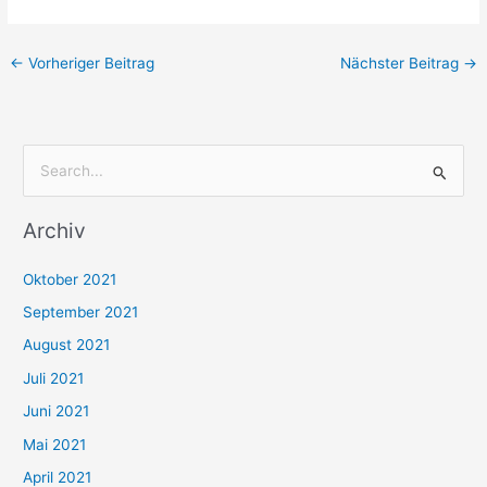
←
Vorheriger Beitrag
Nächster Beitrag
→
S
u
Archiv
c
h
Oktober 2021
e
September 2021
n
August 2021
n
Juli 2021
a
c
Juni 2021
h
Mai 2021
:
April 2021