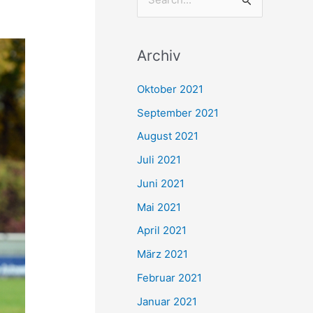
S
u
c
Archiv
h
e
Oktober 2021
n
September 2021
n
August 2021
a
Juli 2021
c
Juni 2021
h
Mai 2021
:
April 2021
März 2021
Februar 2021
Januar 2021