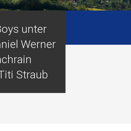
Boys unter
aniel Werner
achrain
iti Straub