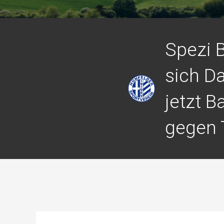
Spezi 
sich D
jetzt B
gegen T