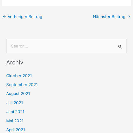
←
Vorheriger Beitrag
Nächster Beitrag
→
S
u
Archiv
c
h
Oktober 2021
e
September 2021
n
August 2021
n
Juli 2021
a
c
Juni 2021
h
Mai 2021
:
April 2021