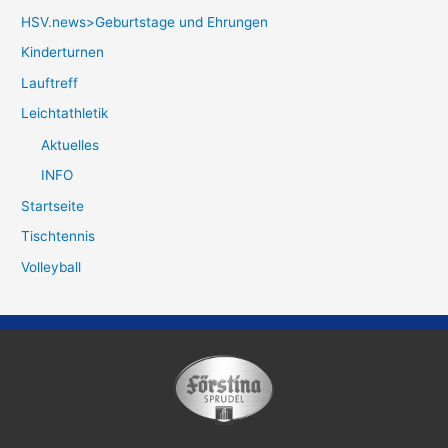
HSV.news>Geburtstage und Ehrungen
Kinderturnen
Lauftreff
Leichtathletik
Aktuelles
INFO
Startseite
Tischtennis
Volleyball