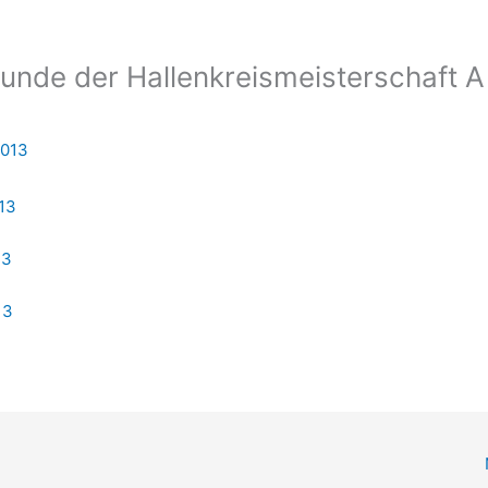
runde der Hallenkreismeisterschaft A
2013
13
13
13