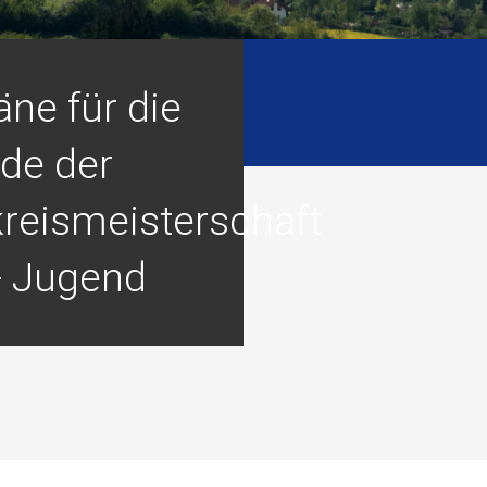
äne für die
de der
kreismeisterschaft
C- Jugend