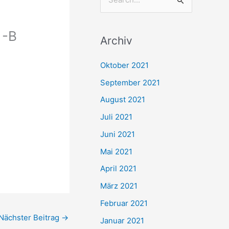
S
u
c
 -B
Archiv
h
e
Oktober 2021
n
September 2021
n
August 2021
a
Juli 2021
c
Juni 2021
h
Mai 2021
:
April 2021
März 2021
Februar 2021
Nächster Beitrag
→
Januar 2021