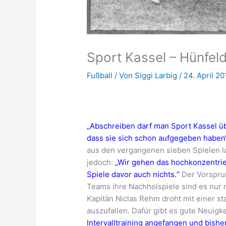
Sport Kassel – Hünfel
Fußball
/ Von
Siggi Larbig
/
24. April 20
„Abschreiben darf man Sport Kassel übe
dass sie sich schon aufgegeben haben“
aus den vergangenen sieben Spielen la
jedoch:
„Wir gehen das hochkonzentrie
Spiele davor auch nichts.“
Der Vorsprun
Teams ihre Nachholspiele sind es nur 
Kapitän Niclas Rehm droht mit einer s
auszufallen. Dafür gibt es gute Neuigk
Intervalltraining angefangen und bisher 