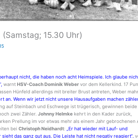
d (Samstag; 15.30 Uhr)
15
rhaupt nicht, die haben noch acht Heimspiele. Ich glaube nich
,
warnt
HSV-Coach Dominik Weber
vor dem Kellerkind. 17 Pu
ssen Hünfeld allerdings mit breiter Brust antreten, Weber mah
rt an. Wenn wir jetzt nicht unsere Hausaufgaben machen zähle
g auf Steinbach und Eschwege ist trügerisch, gewinnen beide
noch zwei Zähler.
Johnny Helmke
kehrt in den Kader zurück,
tarken Prellung im vor etwas mehr als einem Jahr gebrochenen
eiten bei
Christoph Neidhardt
:
„Er hat wieder mit Lauf- und
sieht das ganz gut aus. Die Leiste hat nicht negativ reagiert“,
v