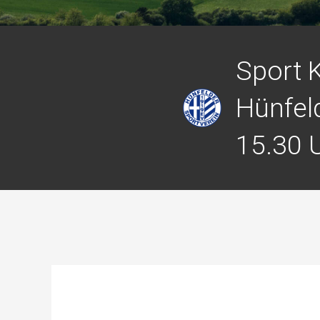
Sport 
Hünfel
15.30 