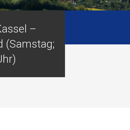
Kassel –
d (Samstag;
Uhr)