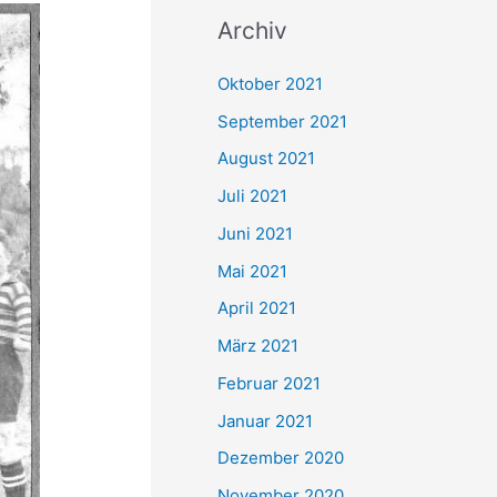
c
Archiv
h
e
Oktober 2021
n
September 2021
n
August 2021
a
Juli 2021
c
Juni 2021
h
Mai 2021
:
April 2021
März 2021
Februar 2021
Januar 2021
Dezember 2020
November 2020