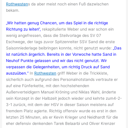
Rothwesten
s da aber meist noch einen Fuß dazwischen
bekam.
„Wir hatten genug Chancen, um das Spiel in die richtige
Richtung zu leiten“,
rekapitulierte Weber und war schon ein
wenig angefressen, dass die Steilvorlage des SV 07
Eschwege, der tags zuvor Spitzenreiter SSV Sand die erste
Saisonniederlage beibringen konnte, nicht genutzt wurde:
„Das
ist natürlich ärgerlich. Bereits in der Vorwoche hatte Sand in
Neuhof Punkte gelassen und wir das nicht genutzt. Wir
verpassen die Gelegenheiten, um richtig Druck auf Sand
auszuüben.“
In
Rothwesten
griff Weber in die Trickkiste,
sicherlich auch aufgrund des Personalnotstands vertraute er
auf eine Fünferkette, mit den hochstehenden
Außenverteidigern Manuel Kröning und Niklas Wahl, änderte
sein Konzept in der Halbzeit jedoch wieder und kehrte zum4-2-
3-1 zurück, mit dem der HSV in dieser Saison meistens auf
fremdem Platz agierte. Richtig offensiv wurde es erst in den
letzten 25 Minuten, als er Kevin Krieger und Neidhardt für die
eher defensiv denkenden Tarek Belaarbi und Oliver Krenzer