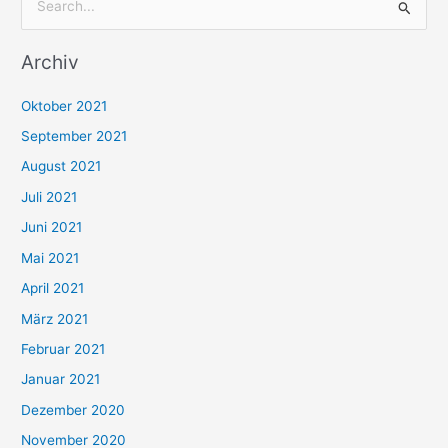
S
u
Archiv
c
h
Oktober 2021
e
September 2021
n
August 2021
n
Juli 2021
a
c
Juni 2021
h
Mai 2021
:
April 2021
März 2021
Februar 2021
Januar 2021
Dezember 2020
November 2020