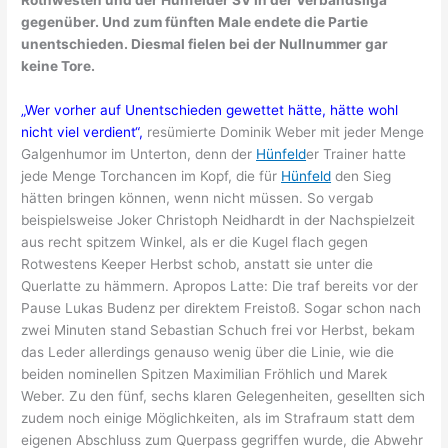
Rothwesten und der Hünfelder SV in der Verbandsliga
gegenüber. Und zum fünften Male endete die Partie
unentschieden. Diesmal fielen bei der Nullnummer gar
keine Tore.
„Wer vorher auf Unentschieden gewettet hätte, hätte wohl
nicht viel verdient“,
resümierte Dominik Weber mit jeder Menge
Galgenhumor im Unterton, denn der
Hünfeld
er Trainer hatte
jede Menge Torchancen im Kopf, die für
Hünfeld
den Sieg
hätten bringen können, wenn nicht müssen. So vergab
beispielsweise Joker Christoph Neidhardt in der Nachspielzeit
aus recht spitzem Winkel, als er die Kugel flach gegen
Rotwestens Keeper Herbst schob, anstatt sie unter die
Querlatte zu hämmern. Apropos Latte: Die traf bereits vor der
Pause Lukas Budenz per direktem Freistoß. Sogar schon nach
zwei Minuten stand Sebastian Schuch frei vor Herbst, bekam
das Leder allerdings genauso wenig über die Linie, wie die
beiden nominellen Spitzen Maximilian Fröhlich und Marek
Weber. Zu den fünf, sechs klaren Gelegenheiten, gesellten sich
zudem noch einige Möglichkeiten, als im Strafraum statt dem
eigenen Abschluss zum Querpass gegriffen wurde, die Abwehr