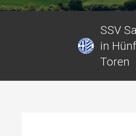
SSV Sa
in Hünf
Toren