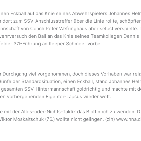
einen Eckball auf das Knie seines Abwehrspielers Johannes He
n dort zum SSV-Anschlusstreffer über die Linie rollte, schöpfte
nnschaft von Coach Peter Wefringhaus aber selbst verspielte.
ehrversuch den Ball an das Knie seines Teamkollegen Dennis
felder 3:1-Führung an Keeper Schmeer vorbei.
en Durchgang viel vorgenommen, doch dieses Vorhaben war rela
 Hünfelder Standardsituation, einen Eckball, stand Johannes He
der gesamten SSV-Hintermannschaft goldrichtig und machte mit 
inen vorhergehenden Eigentor-Lapsus wieder wett.
e mit der Alles-oder-Nichts-Taktik das Blatt noch zu wenden. 
Viktor Moskaltschuk (76.) wollte nicht gelingen. (zih) www.hna.