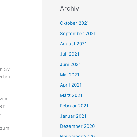
c
Archiv
h
e
Oktober 2021
n
September 2021
n
August 2021
a
Juli 2021
c
Juni 2021
h
en SV
Mai 2021
erten
:
April 2021
März 2021
 von
Februar 2021
ger
.
Januar 2021
Dezember 2020
) zum
November 2020