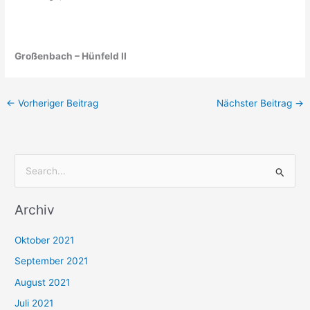
Großenbach – Hünfeld II
←
Vorheriger Beitrag
Nächster Beitrag
→
S
u
Archiv
c
h
Oktober 2021
e
September 2021
n
August 2021
n
Juli 2021
a