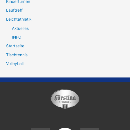
Kinderturnen
Lauftreff
Leichtathletik
Aktuelles
INFO
Startseite
Tischtennis
Volleyball