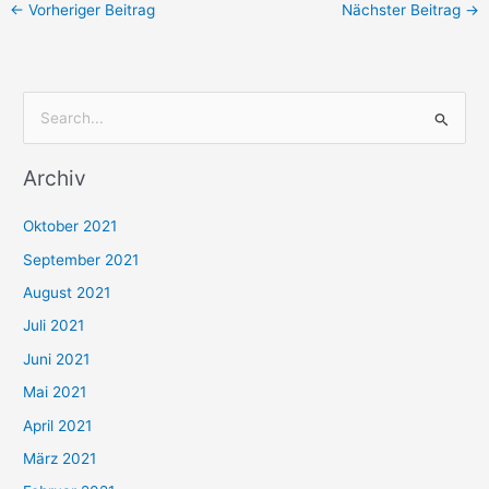
←
Vorheriger Beitrag
Nächster Beitrag
→
S
u
Archiv
c
h
Oktober 2021
e
September 2021
n
August 2021
n
Juli 2021
a
c
Juni 2021
h
Mai 2021
:
April 2021
März 2021